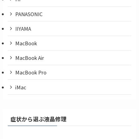
PANASONIC
IIYAMA
MacBook
MacBook Air
MacBook Pro
iMac
症状から選ぶ液晶修理