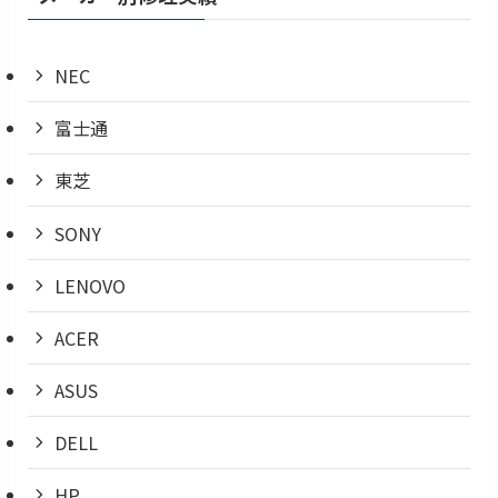
NEC
富士通
東芝
SONY
LENOVO
ACER
ASUS
DELL
HP