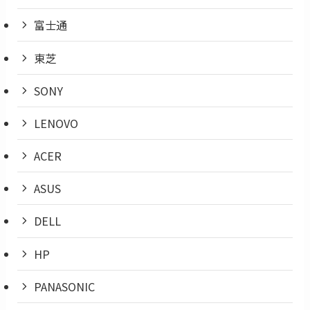
富士通
東芝
SONY
LENOVO
ACER
ASUS
DELL
HP
PANASONIC