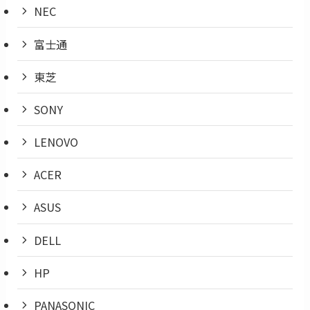
NEC
富士通
東芝
SONY
LENOVO
ACER
ASUS
DELL
HP
PANASONIC