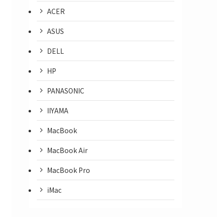
ACER
ASUS
DELL
HP
PANASONIC
IIYAMA
MacBook
MacBook Air
MacBook Pro
iMac