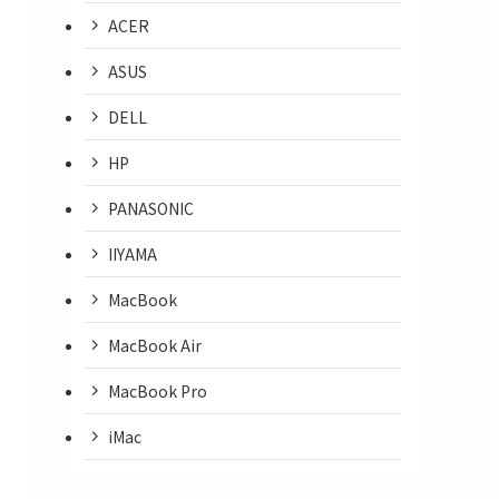
ACER
ASUS
DELL
HP
PANASONIC
IIYAMA
MacBook
MacBook Air
MacBook Pro
iMac