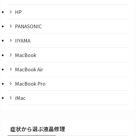
HP
PANASONIC
IIYAMA
MacBook
MacBook Air
MacBook Pro
iMac
症状から選ぶ液晶修理