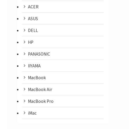
ACER
ASUS
DELL
HP
PANASONIC
IIYAMA
MacBook
MacBook Air
MacBook Pro
iMac