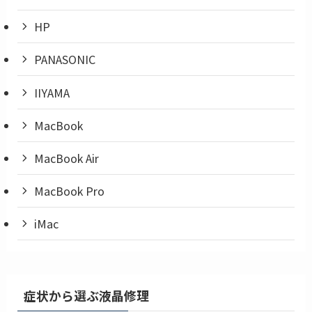
HP
PANASONIC
IIYAMA
MacBook
MacBook Air
MacBook Pro
iMac
症状から選ぶ液晶修理