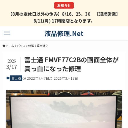
【8月の定休日以外の休み】8/16、25、30 【短縮営業】
8/11(月) 17時閉店となります。
液晶修理.Net
ホーム
パソコン修理
富士通
富士通 FMVF77C2Bの画面全体が
2026
3/17
真っ白になった修理
富士通
2022年7月7日
2026年3月17日