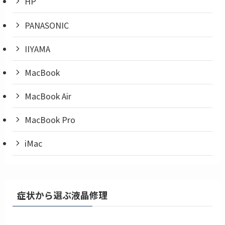
HP
PANASONIC
IIYAMA
MacBook
MacBook Air
MacBook Pro
iMac
症状から選ぶ液晶修理