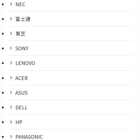
NEC
富士通
東芝
SONY
LENOVO
ACER
ASUS
DELL
HP
PANASONIC